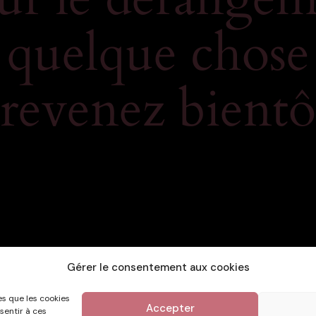
r quelque chose
 revenez bientôt
Gérer le consentement aux cookies
es que les cookies
Accepter
sentir à ces